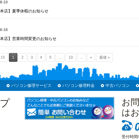
8-10
本店】夏季休暇のお知らせ
6-18
本店】営業時間変更のお知らせ
/ 15
1
2
3
4
5
...
10
...
»
最後 »
れ
パソコン修理サービス
パソコン修理料金
中古パソコン
プ
お
は
受付時間/