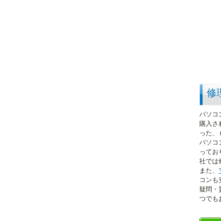
修
パソコ
購入さ
った、
パソコ
ってお
社では
また、
コンも
疑問・
つでも