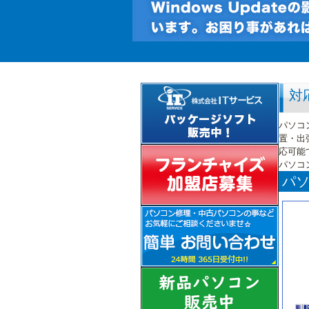
対
パソコ
置・出
応可能
パソコ
パソ