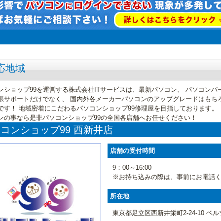
応地域
ンショップ99を運営する株式会社ITサービスは、最新パソコン、 パソコン
張サポートだけでなく、 国内外各メーカーパソコンのアップグレードはもち
です！ 地域密着にこだわるパソコンショップ99修理屋を目指しております。
ンの事なら是非パソコンショップ99の全国各店舗へお任せください！
コンショップ99 西新井店
店舗の受付時間
9：00～16:00
※お持ち込みの際は、事前にお電話
所在地
東京都足立区西新井栄町2-24-10 ベ