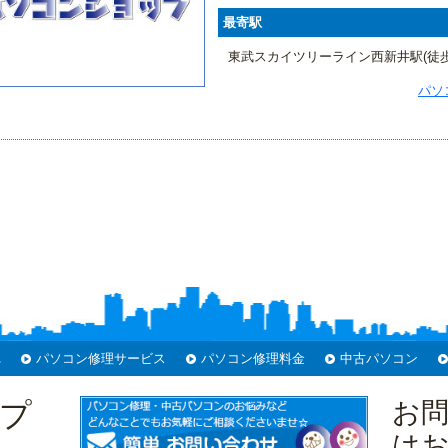
最寄駅
東武スカイツリーライン西新井駅(徒歩
パソ
れ
パソコン修理サービス
パソコン修理料金
中古パソコン
プ
お
は