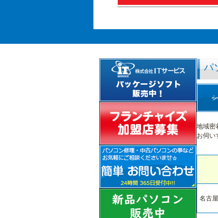
パ
シ
地域密
お伺い
名古