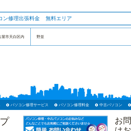
コン修理出張料金
無料エリア
古屋市天白区内
野並
れ
パソコン修理サービス
パソコン修理料金
中古パソコン
プ
お
は