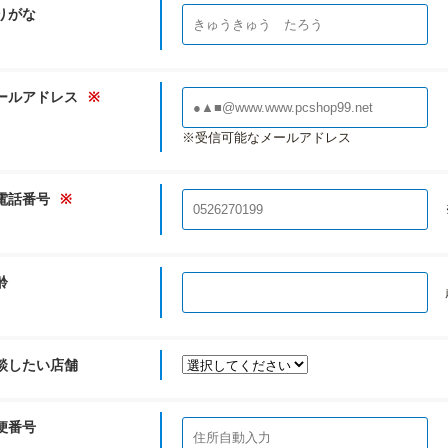
りがな
ールアドレス
※
※受信可能なメールアドレス
電話番号
※
※
齢
談したい店舗
便番号