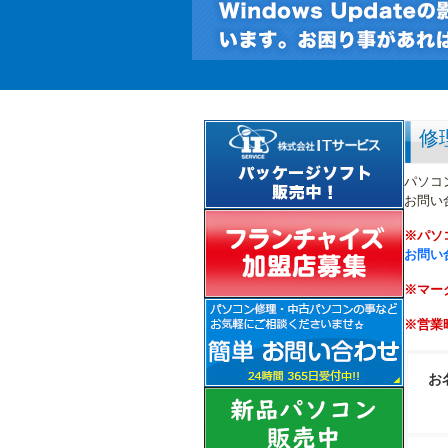
修
パソコ
お問い
※パソ
お問い
※マー
※営業時
お