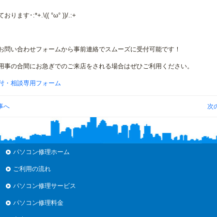
ます･:*+.\(( °ω° ))/.:+
お問い合わせフォームから事前連絡でスムーズに受付可能です！
用事の合間にお急ぎでのご来店をされる場合はぜひご利用ください。
付・相談専用フォーム
事へ
次
パソコン修理ホーム
ご利用の流れ
パソコン修理サービス
パソコン修理料金