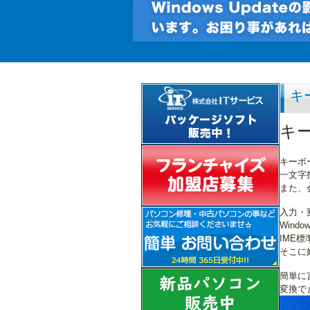
キ
キ
キーボ
一文字
また、
入力・
Windo
IME
そこに
簡単に
変換で