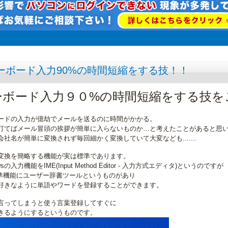
ーボード入力90%の時間短縮をする技！！
ーボード入力９０%の時間短縮をする技を
ードの入力が億劫でメールを送るのに時間がかかる。
打てばメール冒頭の挨拶が簡単に入らないものか…と考えたことがあると思
会社名が簡単に変換されず毎回細かく変換していて大変なども.......
変換を簡略する機能が実は標準であります。
wsの入力機能をIME(Input Method Editor - 入力方式エディタ)というのですが
標準機能にユーザー辞書ツールというものがあり
好きなように単語やワードを登録することができます。
言ってしまうと使う言葉登録してすぐに
きるようにするというものです。