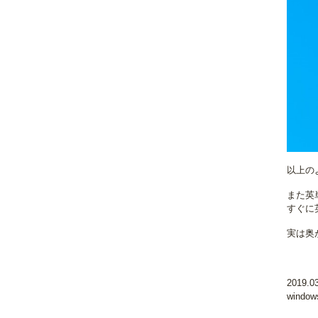
以上の
また英
すぐに
実は奥
2019.
wind